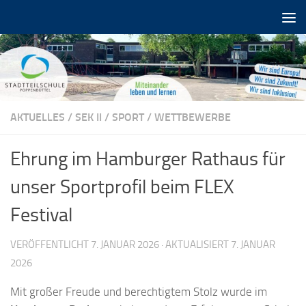
Zum Inhalt springen
AKTUELLES
/
SEK II
/
SPORT
/
WETTBEWERBE
Ehrung im Hamburger Rathaus für
unser Sportprofil beim FLEX
Festival
VERÖFFENTLICHT
7. JANUAR 2026
· AKTUALISIERT
7. JANUAR
2026
Mit großer Freude und berechtigtem Stolz wurde im