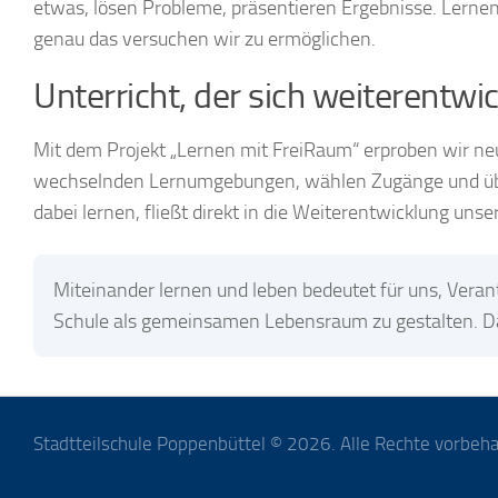
etwas, lösen Probleme, präsentieren Ergebnisse. Lernen
genau das versuchen wir zu ermöglichen.
Unterricht, der sich weiterentwic
Mit dem Projekt „Lernen mit FreiRaum“ erproben wir ne
wechselnden Lernumgebungen, wählen Zugänge und üb
dabei lernen, fließt direkt in die Weiterentwicklung unse
Miteinander lernen und leben bedeutet für uns, Vera
Schule als gemeinsamen Lebensraum zu gestalten. Das
Stadtteilschule Poppenbüttel © 2026. Alle Rechte vorbeha