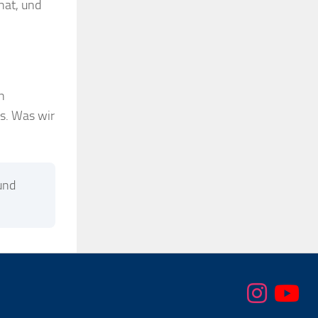
hat, und
n
s. Was wir
und