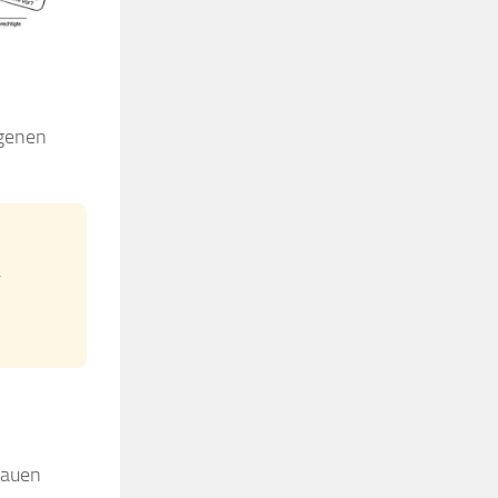
igenen
.
bauen