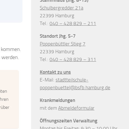
Schulbergredder 21a
22399 Hamburg
Tel.:
040 – 428 829 – 211
Standort Jhg. 5-7
Poppenbüttler Stieg 7
ie kommen.
22339 Hamburg
u werden.
Tel.:
040 – 428 829 – 311
Kontakt zu uns
E-Mail:
stadtteilschule-
poppenbuettel@bsfb.hamburg.de
iten
ihren
Krankmeldungen
rüber
mit dem
Abmeldeformular
Öffnungszeiten Verwaltung
Montag bis Freitag: 9:30 – 10:00 Uhr