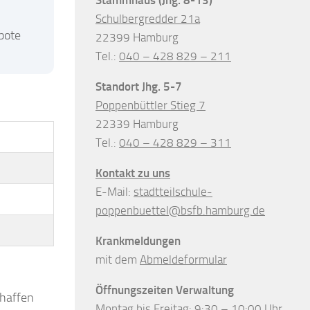
Schulbergredder 21a
bote
22399 Hamburg
Tel.:
040 – 428 829 – 211
Standort Jhg. 5-7
Poppenbüttler Stieg 7
22339 Hamburg
Tel.:
040 – 428 829 – 311
Kontakt zu uns
E-Mail:
stadtteilschule-
poppenbuettel@bsfb.hamburg.de
Krankmeldungen
mit dem
Abmeldeformular
Öffnungszeiten Verwaltung
chaffen
Montag bis Freitag: 9:30 – 10:00 Uhr