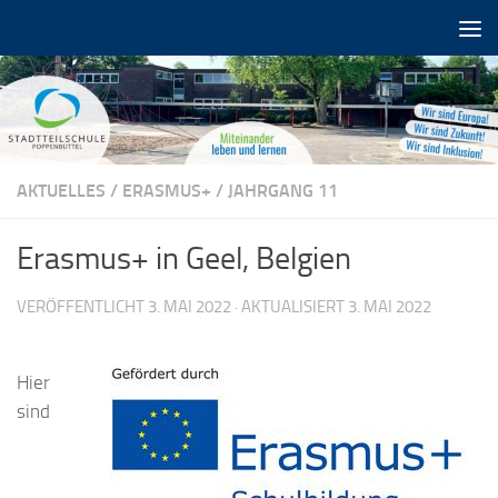
Zum Inhalt springen
AKTUELLES
/
ERASMUS+
/
JAHRGANG 11
Erasmus+ in Geel, Belgien
VERÖFFENTLICHT
3. MAI 2022
· AKTUALISIERT
3. MAI 2022
Hier
sind