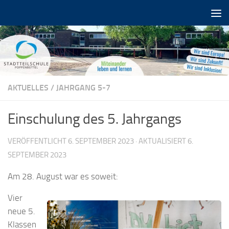
Zum Inhalt springen
AKTUELLES
/
JAHRGANG 5-7
Einschulung des 5. Jahrgangs
VERÖFFENTLICHT
6. SEPTEMBER 2023
· AKTUALISIERT
6.
SEPTEMBER 2023
Am 28. August war es soweit:
Vier
neue 5.
Klassen