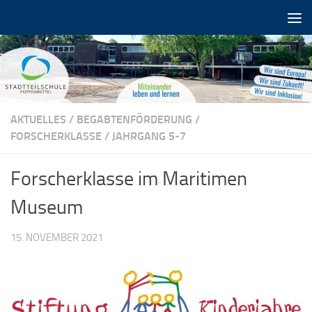
Zum Inhalt springen
AKTUELLES
/
BEGABTENFÖRDERUNG
/
FORSCHERKLASSE
/
JAHRGANG 5-7
Forscherklasse im Maritimen
Museum
15. NOVEMBER 2021