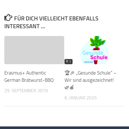
FÜR DICH VIELLEICHT EBENFALLS
INTERESSANT …
© 1
Erasmus+ Authentic
🏆🎉 „Gesunde Schule“ –
German Bratwurst-BBQ
Wir sind ausgezeichnet!
🌿🍎
29. SEPTEMBER 2019
6. JANUAR 2025