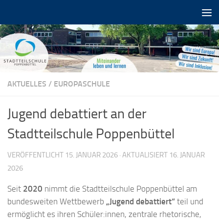
Zum Inhalt springen
AKTUELLES
/
EUROPASCHULE
Jugend debattiert an der
Stadtteilschule Poppenbüttel
VERÖFFENTLICHT
15. JANUAR 2026
· AKTUALISIERT
16. JANUAR
2026
Seit
2020
nimmt die Stadtteilschule Poppenbüttel am
bundesweiten Wettbewerb
„Jugend debattiert“
teil und
ermöglicht es ihren Schüler:innen, zentrale rhetorische,