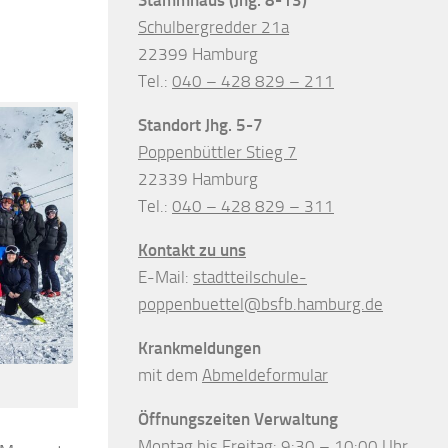
Schulbergredder 21a
22399 Hamburg
Tel.:
040 – 428 829 – 211
Standort Jhg. 5-7
Poppenbüttler Stieg 7
22339 Hamburg
Tel.:
040 – 428 829 – 311
Kontakt zu uns
E-Mail:
stadtteilschule-
poppenbuettel@bsfb.hamburg.de
Krankmeldungen
mit dem
Abmeldeformular
Öffnungszeiten Verwaltung
Montag bis Freitag: 9:30 – 10:00 Uhr