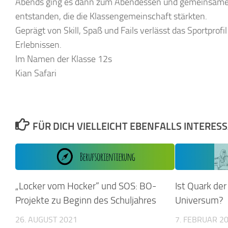
Abends ging es dann zum Abendessen und gemeinsamen 
entstanden, die die Klassengemeinschaft stärkten.
Geprägt von Skill, Spaß und Fails verlässt das Sportprof
Erlebnissen.
Im Namen der Klasse 12s
Kian Safari
FÜR DICH VIELLEICHT EBENFALLS INTERES
„Locker vom Hocker“ und SOS: BO-
Ist Quark de
Projekte zu Beginn des Schuljahres
Universum?
26. AUGUST 2021
7. FEBRUAR 2