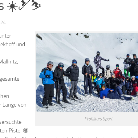
ls ☀️🎿⛷️
024
unter
iekhoff und
allnitz,
 gesamte
chen
er Länge von
Profilkurs Sport
versuchte
ten Piste. 🤩