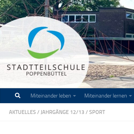
Zum Inhalt springen
Miteinander leben
Miteinander lernen
AKTUELLES
/
JAHRGÄNGE 12/13
/
SPORT