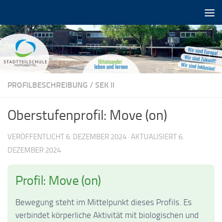
Zum Inhalt springen
PROFILBESCHREIBUNG
/
SEK II
Oberstufenprofil: Move (on)
VERÖFFENTLICHT
6. DEZEMBER 2024
· AKTUALISIERT
6.
DEZEMBER 2024
Profil: Move (on)
Bewegung steht im Mittelpunkt dieses Profils. Es
verbindet körperliche Aktivität mit biologischen und