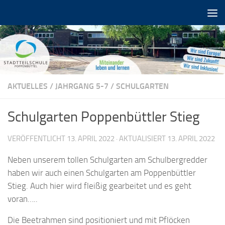
Zum Inhalt springen
AKTUELLES
/
JAHRGANG 5-7
/
SCHULGARTEN
Schulgarten Poppenbüttler Stieg
VERÖFFENTLICHT
13. APRIL 2022
· AKTUALISIERT
13. APRIL 2022
Neben unserem tollen Schulgarten am Schulbergredder
haben wir auch einen Schulgarten am Poppenbüttler
Stieg. Auch hier wird fleißig gearbeitet und es geht
voran…..
Die Beetrahmen sind positioniert und mit Pflöcken