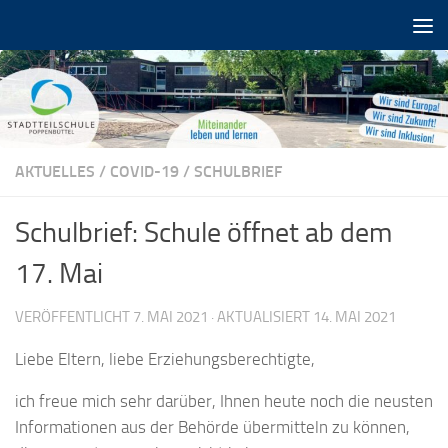
Zum Inhalt springen
AKTUELLES
/
COVID-19
/
SCHULBRIEF
Schulbrief: Schule öffnet ab dem
17. Mai
VERÖFFENTLICHT
7. MAI 2021
· AKTUALISIERT
14. MAI 2021
Liebe Eltern, liebe Erziehungsberechtigte,
ich freue mich sehr darüber, Ihnen heute noch die neusten
Informationen aus der Behörde übermitteln zu können,