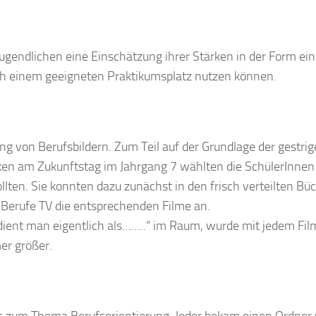
ugendlichen eine Einschätzung ihrer Stärken in der Form ei
ach einem geeigneten Praktikumsplatz nutzen können.
 von Berufsbildern. Zum Teil auf der Grundlage der gestri
ken am Zukunftstag im Jahrgang 7 wählten die SchülerInnen
llten. Sie konnten dazu zunächst in den frisch verteilten Bü
m Berufe TV die entsprechenden Filme an.
rdient man eigentlich als……..“ im Raum, wurde mit jedem Fil
er größer.
s zum Thema Berufsorientierung. Jeder bekam einen Ordner 