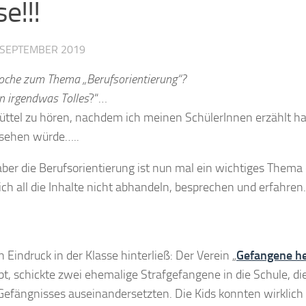
e!!!
 SEPTEMBER 2019
woche zum Thema „Berufsorientierung“?
en irgendwas Tolles
?“…
büttel zu hören, nachdem ich meinen SchülerInnen erzählt ha
ussehen würde…..
aber die Berufsorientierung ist nun mal ein wichtiges Thema 
ich all die Inhalte nicht abhandeln, besprechen und erfahren
 Eindruck in der Klasse hinterließ: Der Verein „
Gefangene he
bt, schickte zwei ehemalige Strafgefangene in die Schule, die
Gefängnisses auseinandersetzten. Die Kids konnten wirklich