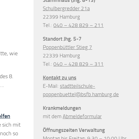
Schulbergredder 21a
22399 Hamburg
Tel.:
040 – 428 829 – 211
Standort Jhg. 5-7
Poppenbüttler Stieg 7
tte, wie
22339 Hamburg
Tel.:
040 – 428 829 – 311
des 8.
Kontakt zu uns
….
E-Mail:
stadtteilschule-
poppenbuettel@bsfb.hamburg.de
Krankmeldungen
lfen
mit dem
Abmeldeformular
 sich mit
Öffnungszeiten Verwaltung
 noch so
Montag bis Freitag: 9:30 – 10:00 Uhr