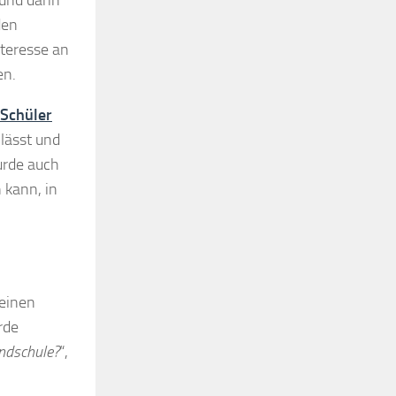
den
teresse an
en.
Schüler
lässt und
urde auch
 kann, in
einen
rde
undschule?
“,