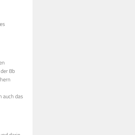
nes
gen
 der 8b
chern
m auch das
und darin