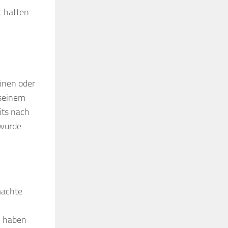
 hatten.
einen oder
 seinem
its nach
 wurde
machte
n haben