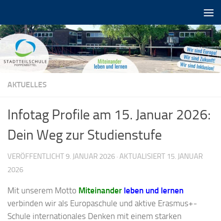
Zum Inhalt springen
AKTUELLES
Infotag Profile am 15. Januar 2026:
Dein Weg zur Studienstufe
VERÖFFENTLICHT
9. JANUAR 2026
· AKTUALISIERT
15. JANUAR
2026
Mit unserem Motto
Miteinander
leben und lernen
verbinden wir als Europaschule und aktive Erasmus+-
Schule internationales Denken mit einem starken