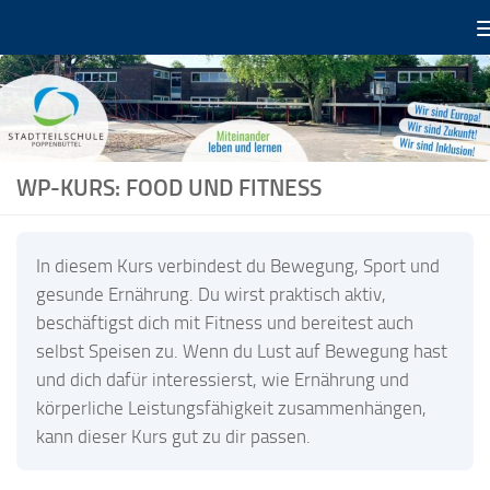
Zum Inhalt springen
WP-KURS: FOOD UND FITNESS
In diesem Kurs verbindest du Bewegung, Sport und
gesunde Ernährung. Du wirst praktisch aktiv,
beschäftigst dich mit Fitness und bereitest auch
selbst Speisen zu. Wenn du Lust auf Bewegung hast
und dich dafür interessierst, wie Ernährung und
körperliche Leistungsfähigkeit zusammenhängen,
kann dieser Kurs gut zu dir passen.