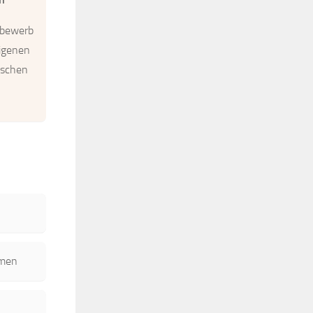
tbewerb
eigenen
ischen
emen