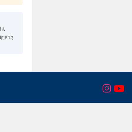
eht
ugierig