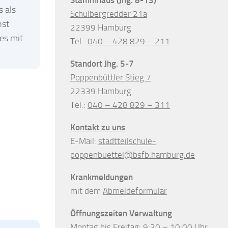
s als
Schulbergredder 21a
nst
22399 Hamburg
es mit
Tel.:
040 – 428 829 – 211
Standort Jhg. 5-7
Poppenbüttler Stieg 7
22339 Hamburg
Tel.:
040 – 428 829 – 311
Kontakt zu uns
E-Mail:
stadtteilschule-
poppenbuettel@bsfb.hamburg.de
Krankmeldungen
mit dem
Abmeldeformular
Öffnungszeiten Verwaltung
Montag bis Freitag: 9:30 – 10:00 Uhr