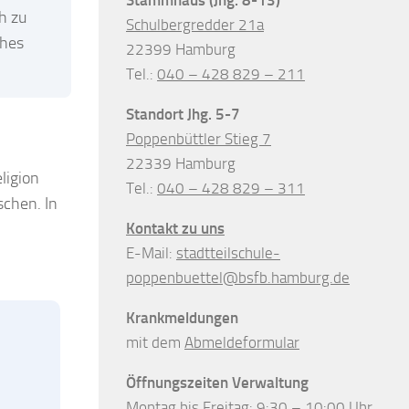
h zu
Schulbergredder 21a
ches
22399 Hamburg
Tel.:
040 – 428 829 – 211
Standort Jhg. 5-7
Poppenbüttler Stieg 7
22339 Hamburg
ligion
Tel.:
040 – 428 829 – 311
chen. In
Kontakt zu uns
E-Mail:
stadtteilschule-
poppenbuettel@bsfb.hamburg.de
Krankmeldungen
mit dem
Abmeldeformular
Öffnungszeiten Verwaltung
Montag bis Freitag: 9:30 – 10:00 Uhr